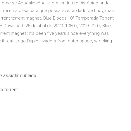
 torne-se Apocalipsópolis, em um futuro distópico onde
strói uma casa para que possa viver ao lado de Lucy, mas
orrent torrent magnet. Blue Bloods 10ª Temporada Torrent
Download. 25 de abril de 2020. 1080p, 2019, 720p, Blue …
ent magnet : It's been five years since everything was
 threat: Lego Duplo invaders from outer space, wrecking
e assistir dublado
o torrent