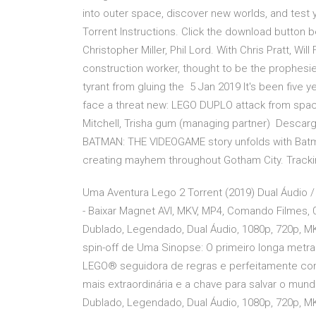
into outer space, discover new worlds, and test 
Torrent Instructions. Click the download button 
Christopher Miller, Phil Lord. With Chris Pratt, Will
construction worker, thought to be the prophesied 
tyrant from gluing the 5 Jan 2019 It's been five 
face a threat new: LEGO DUPLO attack from space,
Mitchell, Trisha gum (managing partner) Descar
BATMAN: THE VIDEOGAME story unfolds with Bat
creating mayhem throughout Gotham City. Tracki
Uma Aventura Lego 2 Torrent (2019) Dual Áudio 
- Baixar Magnet AVI, MKV, MP4, Comando Filmes, 
Dublado, Legendado, Dual Áudio, 1080p, 720p,
spin-off de Uma Sinopse: O primeiro longa met
LEGO® seguidora de regras e perfeitamente co
mais extraordinária e a chave para salvar o mun
Dublado, Legendado, Dual Áudio, 1080p, 720p,