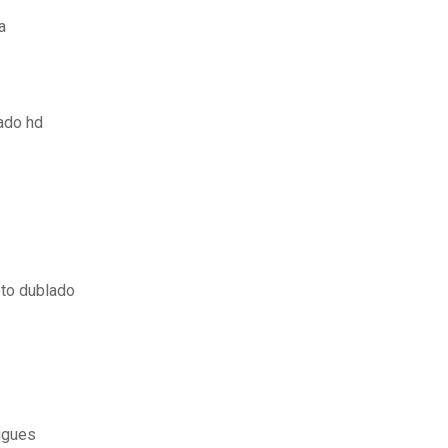
a
ado hd
to dublado
ugues