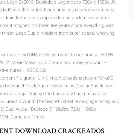
ura Lego 2 (2019) Dublado e Legendado 720p e 1080p Já
s cidadãos estão enfrentando uma nova e enorme ameaça:
estruindo tudo mais rápido do que podem reconstruir.
rrent magnet : It's been five years since everything was
 threat: Lego Duplo invaders from outer space, wrecking
your movie and SHARE! Do you want to become a LEGO®
E 2™ Movie Maker app. Create any movie you want –
l Adventures – XBOX 360
rrent file gratis - LINK: http://uploadsnack.com/3iNaXE
ego-batman-the-videogame-ps3/ Enjoy GamingSnack.com
ps3 descargar Funny dino backstory has much action,
rassic World: The Secret Exhibit review, age rating, and
9) Dual Áudio / Dublado 5.1 BluRay 720p | 1080p –
, MP4, Comando Filmes,
RENT DOWNLOAD CRACKEADOS