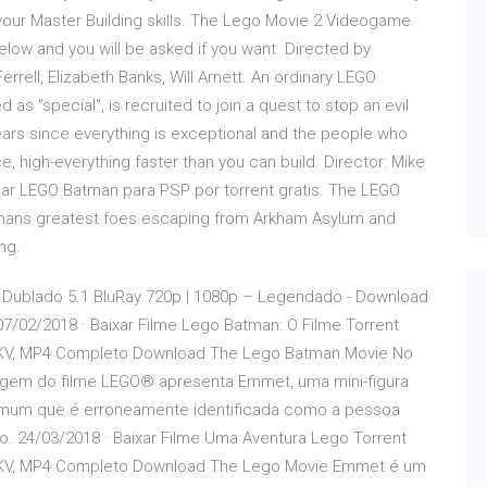
your Master Building skills. The Lego Movie 2 Videogame
below and you will be asked if you want Directed by
 Ferrell, Elizabeth Banks, Will Arnett. An ordinary LEGO
as "special", is recruited to join a quest to stop an evil
years since everything is exceptional and the people who
 high-everything faster than you can build. Director: Mike
gar LEGO Batman para PSP por torrent gratis. The LEGO
mans greatest foes escaping from Arkham Asylum and
ng.
/ Dublado 5.1 BluRay 720p | 1080p – Legendado - Download
07/02/2018 · Baixar Filme Lego Batman: O Filme Torrent
 MKV, MP4 Completo Download The Lego Batman Movie No
ragem do filme LEGO® apresenta Emmet, uma mini-figura
mum que é erroneamente identificada como a pessoa
do. 24/03/2018 · Baixar Filme Uma Aventura Lego Torrent
 MKV, MP4 Completo Download The Lego Movie Emmet é um