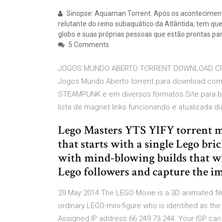
Sinopse: Aquaman Torrent. Após os acontecimento
relutante do reino subaquático da Atlântida, tem qu
globo e suas próprias pessoas que estão prontas para
5 Comments
JOGOS MUNDO ABERTO TORRENT DOWNLOAD CRA
Jogos Mundo Aberto torrent para download co
STEAMPUNK e em diversos formatos.Site para b
lista de magnet links funcionando e atualizada 
Lego Masters YTS YIFY torrent ma
that starts with a single Lego bri
with mind-blowing builds that wil
Lego followers and capture the i
29 May 2014 The LEGO Movie is a 3D animated fi
ordinary LEGO mini-figure who is identified as t
Assigned IP address 66.249.73.244. Your ISP can