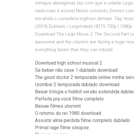
inimigos alienígenas faz com que a cidade Lego
nada mais é incrível.Neste contexto, Emmet con
ela ainda o considera ingênuo demais. Tag: teut
(2019) Dublado / Legendado HDTV 720p | 1080p – 
Download The Lego Movie 2: The Second Part torr
awesome and the citizens are facing a huge new
everything faster than they can rebuild.
Download high school musical 2
Se beber não case 1 dublado download
The good doctor 2 temporada online minha seri
Izombie 2 temporada dublado download
Baixar trilogia o hobbit versão estendida dublad
Perfeita pra você filme completo
Baixae filmes utorrent
O retorno do rei 1980 download
Assistir alma perdida filme completo dublado
Primal rage filme sinopse