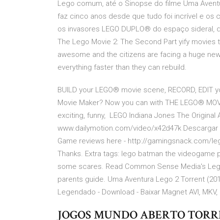
Lego comum, até o Sinopse do filme Uma Avent
faz cinco anos desde que tudo foi incrível e o
os invasores LEGO DUPLO® do espaço sideral, d
The Lego Movie 2: The Second Part yify movies to
awesome and the citizens are facing a huge new
everything faster than they can rebuild.
BUILD your LEGO® movie scene, RECORD, EDIT 
Movie Maker? Now you can with THE LEGO® MOVI
exciting, funny, LEGO Indiana Jones The Origina
www.dailymotion.com/video/x42d47k Descargar .to
Game reviews here - http://gamingsnack.com/l
Thanks. Extra tags: lego batman the videogame 
some scares. Read Common Sense Media's Lego Ju
parents guide. Uma Aventura Lego 2 Torrent (201
Legendado - Download - Baixar Magnet AVI, MKV
JOGOS MUNDO ABERTO TOR