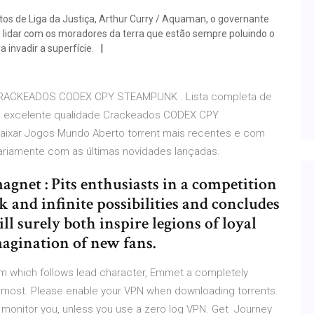
s de Liga da Justiça, Arthur Curry / Aquaman, o governante
e lidar com os moradores da terra que estão sempre poluindo o
 invadir a superfície.
CKEADOS CODEX CPY STEAMPUNK . Lista completa de
m excelente qualidade Crackeados CODEX CPY
aixar Jogos Mundo Aberto torrent mais recentes e com
diariamente com as últimas novidades lançadas.
gnet : Pits enthusiasts in a competition
ck and infinite possibilities and concludes
l surely both inspire legions of loyal
magination of new fans.
lm which follows lead character, Emmet a completely
he most. Please enable your VPN when downloading torrents.
 monitor you, unless you use a zero log VPN. Get Journey