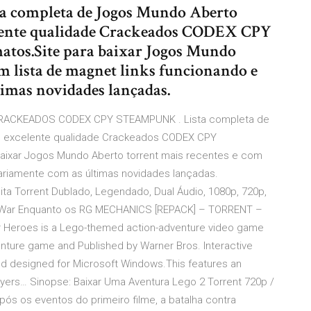
completa de Jogos Mundo Aberto
lente qualidade Crackeados CODEX CPY
os.Site para baixar Jogos Mundo
m lista de magnet links funcionando e
timas novidades lançadas.
CKEADOS CODEX CPY STEAMPUNK . Lista completa de
m excelente qualidade Crackeados CODEX CPY
aixar Jogos Mundo Aberto torrent mais recentes e com
diariamente com as últimas novidades lançadas.
nita Torrent Dublado, Legendado, Dual Áudio, 1080p, 720p,
y War Enquanto os RG MECHANICS [REPACK] – TORRENT –
eroes is a Lego-themed action-adventure video game
nture game and Published by Warner Bros. Interactive
d designed for Microsoft Windows.This features an
Players… Sinopse: Baixar Uma Aventura Lego 2 Torrent 720p /
ós os eventos do primeiro filme, a batalha contra