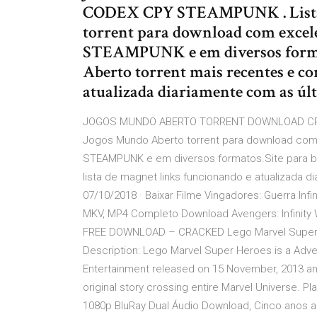
CODEX CPY STEAMPUNK . Lista 
torrent para download com exce
STEAMPUNK e em diversos format
Aberto torrent mais recentes e co
atualizada diariamente com as úl
JOGOS MUNDO ABERTO TORRENT DOWNLOAD CRA
Jogos Mundo Aberto torrent para download co
STEAMPUNK e em diversos formatos.Site para b
lista de magnet links funcionando e atualizada 
07/10/2018 · Baixar Filme Vingadores: Guerra Infi
MKV, MP4 Completo Download Avengers: Infinit
FREE DOWNLOAD – CRACKED Lego Marvel Super H
Description: Lego Marvel Super Heroes is a Adve
Entertainment released on 15 November, 2013 an
original story crossing entire Marvel Universe. 
1080p BluRay Dual Áudio Download, Cinco anos ap